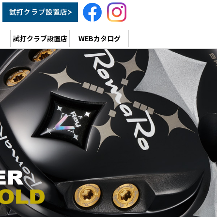
試打クラブ設置店
WEBカタログ
RST 3D DRIVER
W / FW TOUR SELECT / UT
 BH-003
N
DRIVER
UT
/ 455 DRIVER / 455 DRIVER GOLD
UT
 GOLD FW / UT
LD IRON
N
S DRIVER / BLACK TUNE / SPEED TUNE MAX
 FW / UT
 IRON / Ray TYPE R PLUS DLC IRON
VER / HP DRIVER
 UT
N
5C IRON
ON
ay CX S25C IRON
C LIMITED IRON
E
E
DGE
T WEDGE
EFT WEDGE
am WEDGE
EDGE
 PUTTER
 PUTTER
BL SLEEVE / COLOR SOCKET
TAND BAG / HEAD COVER /
 BAG / STAND BAG / HEAD COVER /
OSTON BAG / TALL BOSTON BAG / SHOES CASE /
 PASTEL MODEL / ACCESSORIES / RomaRo Cup
BRELLA
SH CAP / CAP / VISOR
ART BAG
MINI POUCH / NEOPRENE TOTE BAG