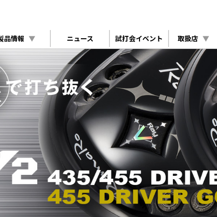
製品情報
▼
ニュース
試打会イベント
取扱店
▼
Ballista The FI
Ballista BR08 F
Ballista HYBRID
Ballista 508 IRO
Ray V -V1- 460 
Ray V -V1- FW / 
Ray V -V1- IRON
Ray V -V2- 435 
Ray V -V2- FW / 
Ray α FW / UT /
Ray α IRON / GO
Ray α PLUS IRO
Ray TYPE R PLU
Ray TYPE R PLUS
Ray TYPE R PLUS
Ray TYPE R DRI
Ray TYPE R FW /
Ray TYPE R IRO
i-BRID Capter 3
Ray H S20C / S2
PRO FORGED IR
Ray CX S20C / R
Ray MC IRON / M
Ray SX-S WEDG
Ray SX-R WEDG
Ray SX-PRO WE
Ray SX-R LIGH
Ray SX ZERO/L
Alcobaça Stre
Alcobaça asa W
DEALER SERIES
SHIP β PUTTER
TANK FLANKER
BRAVE ROD
CUSTOM ORDER
COLOR ADJUSTA
XROZ GRIP
SYNCRO GRIP
CADDIE BAG / S
PREMIUM CADDIE
CADDIE BAG / B
INTERNATIONAL
WEAR
RAINWEAR / UM
Ballista SERIES
Ray V SERIES
Ray α SERIES
Ray TYPE R PLUS SERIES
Ray TYPE R SERIES
HYBRID
IRON
WEDGE
PUTTER
SHAFT
COLOR PARTS
GRIP
PRO MODEL SERIES
PREMIUM SERIES
RomaRo DESIGN MONOGRAM COLLECTION
OTHER
▼
▼
▼
▼
▼
▼
▼
▼
▼
▼
▼
▼
▼
▼
▼
▼
取扱店
IRON COVER / ME
IRON COVER / C
CLUTCH BAG / 