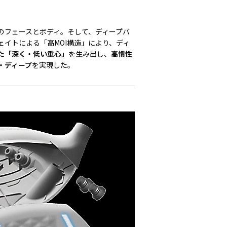
のフェースとボディ。そして、ディープバ
ェイトによる「高MOI構造」により、ディ
た
「深く・低い重心」
を生み出し、
高慣性
・ディープ
を実現した。